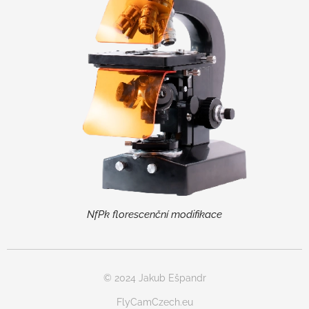
NfPk florescenční modifikace
© 2024 Jakub Ešpandr
FlyCamCzech.eu