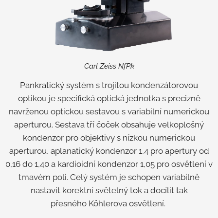
Carl Zeiss NfPk
Pankratický systém s trojitou kondenzátorovou
optikou je specifická optická jednotka s precizně
navrženou optickou sestavou s variabilní numerickou
aperturou. Sestava tří čoček obsahuje velkoplošný
kondenzor pro objektivy s nízkou numerickou
aperturou, aplanatický kondenzor 1,4 pro apertury od
0,16 do 1,40 a kardioidní kondenzor 1,05 pro osvětlení v
tmavém poli. Celý systém je schopen variabilně
nastavit korektní světelný tok a docílit tak
přesného Köhlerova osvětlení.