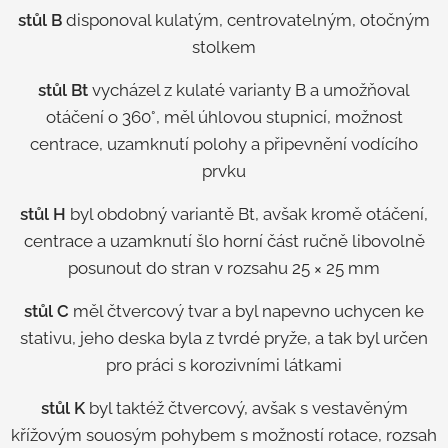
stůl B
disponoval kulatým, centrovatelným, otočným
stolkem
stůl Bt
vycházel z kulaté varianty B a
umožňoval
otáčení o 360°, měl úhlovou stupnicí, možnost
centrace, uzamknutí polohy a připevnění vodícího
prvku
stůl H
byl obdobný variantě Bt, avšak kromě otáčení,
centrace a uzamknutí šlo horní část ručně libovolně
posunout do stran v rozsahu 25 × 25 mm
stůl C
měl čtvercový tvar a byl napevno uchycen ke
stativu, jeho deska byla z tvrdé pryže, a tak byl určen
pro práci s korozivními látkami
stůl K
byl taktéž čtvercový, avšak s vestavěným
křížovým souosým pohybem s možností rotace, rozsah